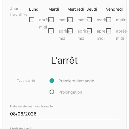
Jours
Lundi
Mardi
Mercredi
Jeudi
Vendredi
travaillés
après-
matin
matin
matin
matin
midi
après-
après-
après-
après-
midi
midi
midi
midi
L'arrêt
Première demande
Type d'arrêt
Prolongation
Date du dernier jour travaillé
Motif de l'arrêt